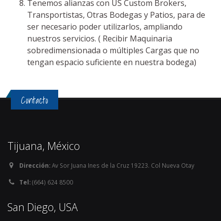
Tenemos alianzas con US Custom Brokers,
Transportistas, Otras Bodegas y Patios, para de
ser necesario poder utilizarlos, ampliando
nuestros servicios. ( Recibir Maquinaria
sobredimensionada o múltiples Cargas que no
tengan espacio suficiente en nuestra bodega)
Contacto
Tijuana, México
Dirección:
Av Sor Juana Ines de la Cruz 19223. Col Nueva Otay
Tel:
(664) 624 8500
San Diego, USA